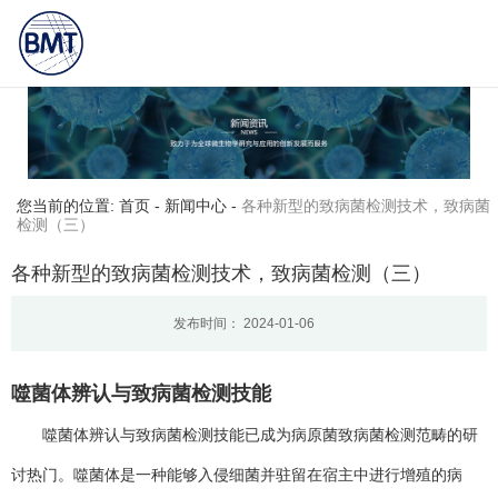
首页
关于一微
广州一微生物科技有限公司为您
免费提供
高通量测试仪器
,生长
产品中心
团队介绍
曲线检测,致病菌检测等相关信
新闻资讯
联系我们
息发布和资讯展示，敬请关注！
您当前的位置: 首页
-
新闻中心
-
各种新型的致病菌检测技术，致病菌
检测（三）
各种新型的致病菌检测技术，致病菌检测（三）
发布时间： 2024-01-06
噬菌体辨认与
致病菌检测
技能
噬菌体辨认与致病菌检测技能已成为病原菌致病菌检测范畴的研
讨热门。噬菌体是一种能够入侵细菌并驻留在宿主中进行增殖的病