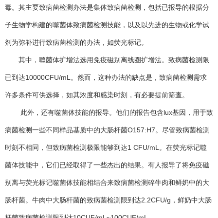
毒。其主要致病菌检测办法是集体致病菌检测，包括已报导的根据分
子生物学构建的噬菌体致病菌检测技能，以及以先进的生物或化学试
剂为弥补进行致病菌检测的办法，如荧光标记。
其中，噬菌体扩增法选用免疫磁别离线圈扩增法。致病菌检测限
已到达10000CFU/mL。然而，这种办法的缺点是，致病菌检测需求
许多条件可供选择，如其浓度和感染时刻，有必要提前筛查。
此外，还有噬菌体技能的报导。他们的报告包含lux基因，用于致
病菌检测一些不同样品基质中的大肠杆菌O157:H7。尽管致病菌检测
时刻不相同，但致病菌检测极限能够到达1 CFU/mL。在荧光标记噬
菌体技能中，它们已经取得了一些杰出的结果。有人报导了将免疫磁
别离与荧光标记噬菌体技能相结合来致病菌检测碎牛肉和鲜奶中的大
肠杆菌。牛肉中大肠杆菌的致病菌检测限到达2.2CFU/g，鲜奶中大肠
杆菌致病菌检测限到达10CUF/mL~100CUF/mL。